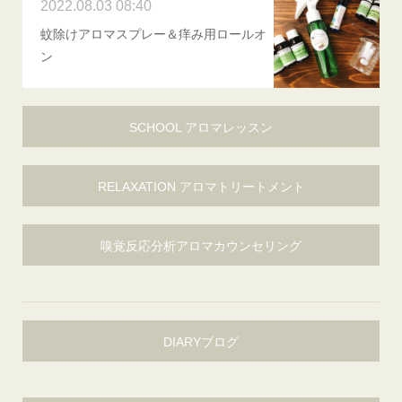
2022.08.03 08:40
蚊除けアロマスプレー＆痒み用ロールオ
ン
SCHOOL アロマレッスン
RELAXATION アロマトリートメント
嗅覚反応分析アロマカウンセリング
DIARYブログ