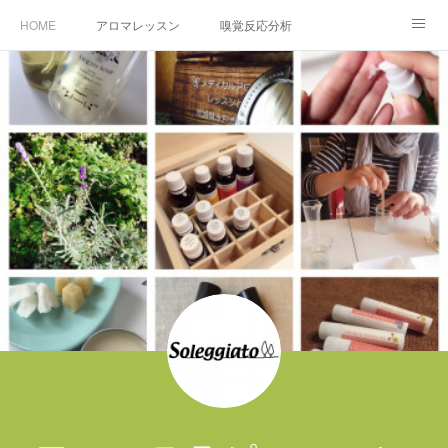
HOME
アロマレッスン
嗅覚反応分析
当店のこと
日々の様子
お問合せ・ご予約
ACCESS
アロマクラフトづくり
アロマトリートメント